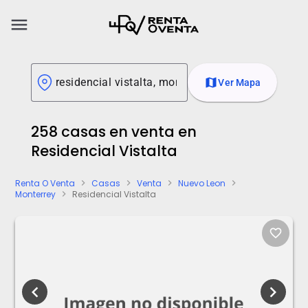
menu
map
Ver Mapa
258 casas en venta en
Residencial Vistalta
Renta O Venta
Casas
Venta
Nuevo Leon
chevron_right
chevron_right
chevron_right
chevron_right
Monterrey
Residencial Vistalta
chevron_right
favorite_border
chevron_left
chevron_right