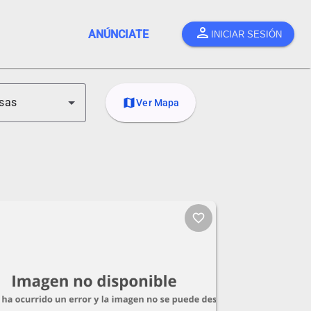
person
ANÚNCIATE
INICIAR SESIÓN
sas
map
Ver Mapa
favorite_border