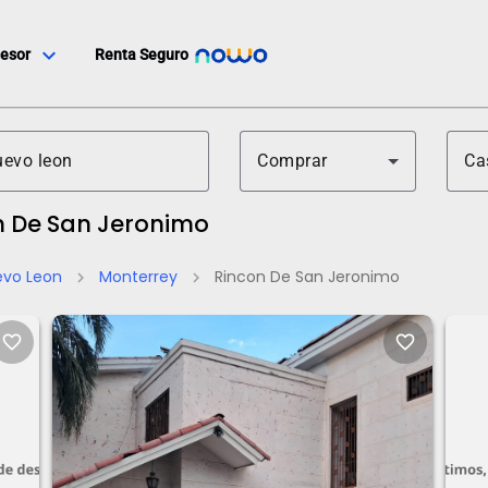
expand_more
esor
Renta Seguro
Comprar
Ca
n De San Jeronimo
evo Leon
Monterrey
Rincon De San Jeronimo
chevron_right
chevron_right
favorite_border
favorite_border