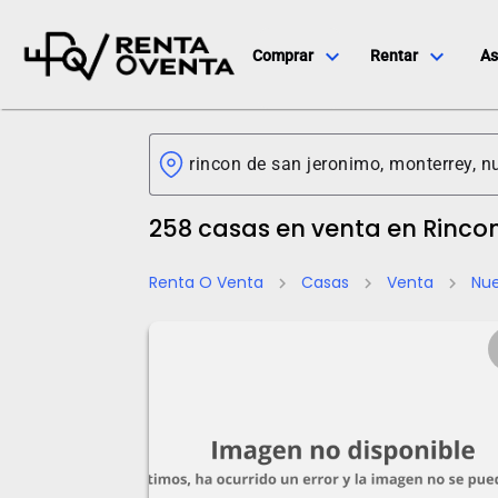
expand_more
expand_more
Comprar
Rentar
As
258 casas en venta en Rinco
Renta O Venta
Casas
Venta
Nu
chevron_right
chevron_right
chevron_right