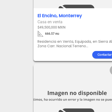
El Encino, Monterrey
Casa en venta
$49,500,000 MXN
666.57
m
2
Residencia en Venta, Equipada, en Sierra Al
Zona Carr. Nacional.Terreno
666.57m2Construcción:1,081.59 m2SOT1:
238.84 m2, SOT2: 138.34 m2, PB: 379.41 m2,
Contactar
PA: 325.00 m2Frente:20.00 m, Fondo:33.83
mJardín:152.97 m2 +99.06 m2 terraza
techadaLOTE DE TERRENO EN EXCELENTE
UBICACIÓNCerca de parque de la colonia
con áreas verdes.Vistas hacia campo de g
y la ciudad de Monterrey.A menos de 100
metros se encuentra un parque con jueg
infantiles, canchas deportivas y más equi
para actividades recreativasEquipamiento
plantas con aislamiento térmico en
murosCocina integral con isla y cubierta 
cuarzo, despensa y puertas semisólidas c