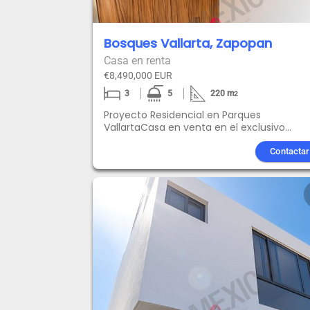
Bosques Vallarta, Zapopan
Casa en renta
€8,490,000 EUR
3
5
220
m
2
Proyecto Residencial en Parques
VallartaCasa en venta en el exclusivo
desarrollo Residencial Parques Vallarta,
ubicado en Coto Abeto. Esta propiedad
Contactar
cuenta con una superficie de 165 m2 en u
terreno de 8.25 x 20
metros.CaracterísticasLa casa está
diseñada para aprovechar al máximo la lu
natural, con amplias ventanas y espacios
abiertos, su diseño moderno y elegante q
no va a pasar de temporada. Coto Abeto 
el único que cuenta con una plaza
comercial donde podrás disfrutar de un
café, así como de diferentes actividades 
comprasDistribución Planta baja Cochera
para dos autos Estudio o recámara Baño