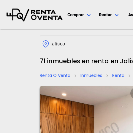
expand_more
expand_more
Comprar
Rentar
As
71 inmuebles en renta en Jali
Renta O Venta
Inmuebles
Renta
chevron_right
chevron_right
chevron_right