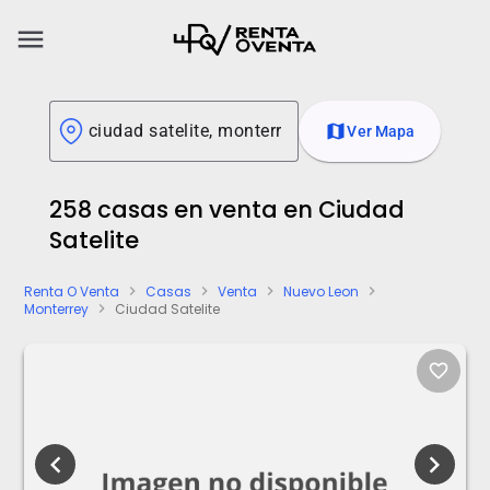
menu
map
Ver Mapa
258 casas en venta en Ciudad
Satelite
Renta O Venta
Casas
Venta
Nuevo Leon
chevron_right
chevron_right
chevron_right
chevron_right
Monterrey
Ciudad Satelite
chevron_right
favorite_border
chevron_left
chevron_right