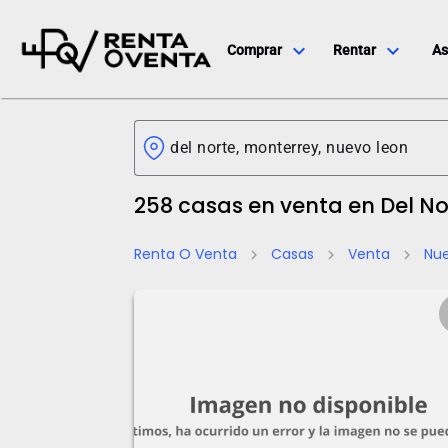
expand_more
expand_more
Comprar
Rentar
As
258 casas en venta en Del No
Renta O Venta
Casas
Venta
Nu
chevron_right
chevron_right
chevron_right