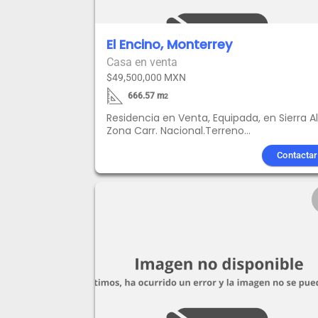
El Encino, Monterrey
Casa en venta
$49,500,000 MXN
666.57
m
2
Residencia en Venta, Equipada, en Sierra Al
Zona Carr. Nacional.Terreno
666.57m2Construcción:1,081.59 m2SOT1:
238.84 m2, SOT2: 138.34 m2, PB: 379.41 m2,
Contactar
PA: 325.00 m2Frente:20.00 m, Fondo:33.83
mJardín:152.97 m2 +99.06 m2 terraza
techadaLOTE DE TERRENO EN EXCELENTE
UBICACIÓNCerca de parque de la colonia
con áreas verdes.Vistas hacia campo de g
y la ciudad de Monterrey.A menos de 100
metros se encuentra un parque con jueg
infantiles, canchas deportivas y más equi
para actividades recreativasEquipamiento
plantas con aislamiento térmico en
murosCocina integral con isla y cubierta 
cuarzo, despensa y puertas semisólidas c