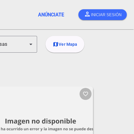
person
ANÚNCIATE
INICIAR SESIÓN
sas
map
Ver Mapa
favorite_border