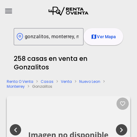
menu
map
Ver Mapa
258 casas en venta en
Gonzalitos
Renta O Venta
Casas
Venta
Nuevo Leon
chevron_right
chevron_right
chevron_right
chevron_right
Monterrey
Gonzalitos
chevron_right
favorite_border
chevron_left
chevron_right