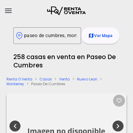
menu
map
Ver Mapa
258 casas en venta en Paseo De
Cumbres
Renta O Venta
Casas
Venta
Nuevo Leon
chevron_right
chevron_right
chevron_right
chevron_right
Monterrey
Paseo De Cumbres
chevron_right
favorite_border
chevron_left
chevron_right