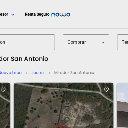
expand_more
esor
Renta Seguro
Comprar
Te
ador San Antonio
Nuevo Leon
Juarez
Mirador San Antonio
chevron_right
chevron_right
favorite_border
favorite_border