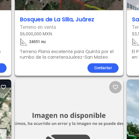
Bosques de La Silla, Juárez
Sa
Terreno en venta
Ter
$6,000,000 MXN
$3,
24051
m
2
a
Terreno Plana excelente para Quinta por el
El 
rumbo de la carreteraJuárez-San Mateo
en 
y C
100
Contactar
Me
con
bus
favorite_border
favorite_border
par
alm
ser
pot
púb
via
con
Juá
14