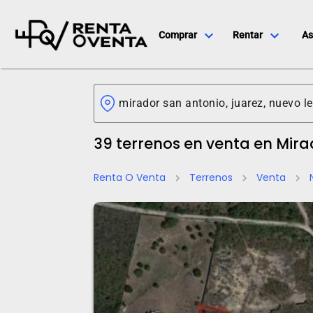
expand_more
expand_more
Comprar
Rentar
As
39 terrenos en venta en Mir
Renta O Venta
Terrenos
Venta
chevron_right
chevron_right
chevron_right