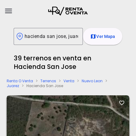
menu
map
Ver Mapa
39 terrenos en venta en
Hacienda San Jose
Renta O Venta
Terrenos
Venta
Nuevo Leon
chevron_right
chevron_right
chevron_right
chevron_right
Juarez
Hacienda San Jose
chevron_right
favorite_border