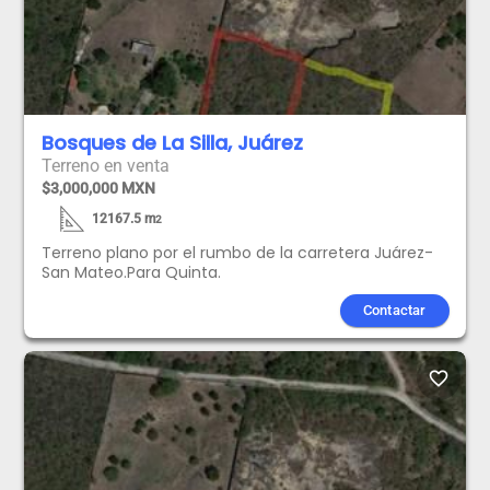
Bosques de La Silla, Juárez
Terreno en venta
$3,000,000 MXN
12167.5
m
2
Terreno plano por el rumbo de la carretera Juárez-
San Mateo.Para Quinta.
Contactar
favorite_border