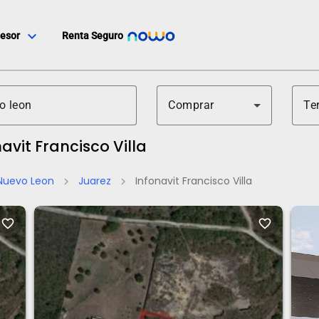
expand_more
esor
Renta Seguro
Comprar
Te
avit Francisco Villa
Nuevo Leon
Juarez
Infonavit Francisco Villa
chevron_right
chevron_right
favorite_border
favorite_border