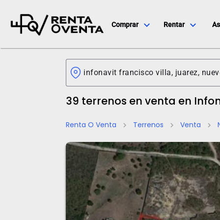
expand_more
expand_more
Comprar
Rentar
As
39 terrenos en venta en Infon
Renta O Venta
Terrenos
Venta
chevron_right
chevron_right
chevron_right