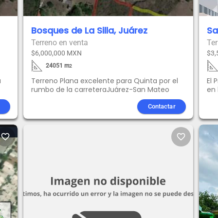
Bosques de La Silla, Juárez
Sa
Terreno en venta
Ter
$6,000,000 MXN
$3,
24051
m
2
a
Terreno Plana excelente para Quinta por el
El 
rumbo de la carreteraJuárez-San Mateo
en 
y C
100
Contactar
Me
con
bus
favorite_border
favorite_border
par
alm
ser
pot
púb
via
con
Juá
14