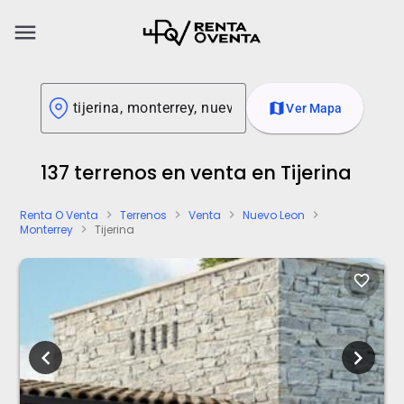
menu
map
Ver Mapa
137 terrenos en venta en Tijerina
Renta O Venta
Terrenos
Venta
Nuevo Leon
chevron_right
chevron_right
chevron_right
chevron_right
Monterrey
Tijerina
chevron_right
favorite_border
chevron_left
chevron_right