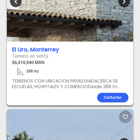
chevron_left
chevron_right
El Uro, Monterrey
Terreno en venta
$6,310,940 MXN
288
m
2
TERRENOS CON UBICACION PRIVILEGIADACERCA DE
ESCUELAS, HOSPITALES Y COMERCIODesde 288 m
hasta 454 m Precio desde 20,729.00 hasta
21,913.00AMENIDADESAsadores Green EggHorno de
Contactar
LeñaTerraza SocialAlbercaJuegos InfantilesCancha
de Pickleball Enganche desde 10 %hasta 18
mensualidadesEscrituración desde Junio 2026 hasta
favorite_border
Agosto 2027NOTA. Precios sujetos a cambio sin
previo aviso