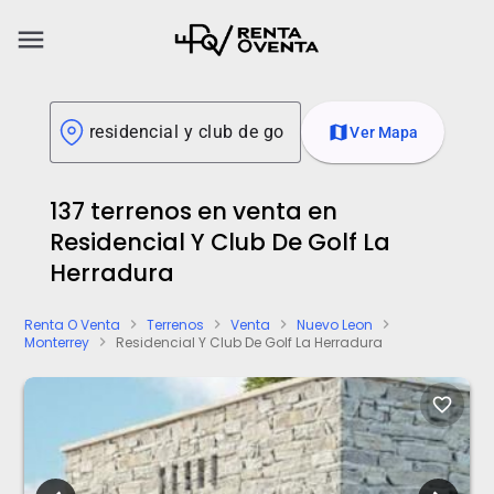
menu
map
Ver Mapa
137 terrenos en venta en
Residencial Y Club De Golf La
Herradura
Renta O Venta
Terrenos
Venta
Nuevo Leon
chevron_right
chevron_right
chevron_right
chevron_right
Monterrey
Residencial Y Club De Golf La Herradura
chevron_right
favorite_border