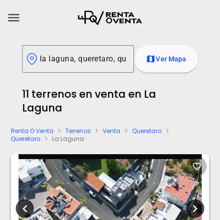
menu
map
Ver Mapa
11 terrenos en venta en La
Laguna
Renta O Venta
Terrenos
Venta
Queretaro
chevron_right
chevron_right
chevron_right
chevron_right
Queretaro
La Laguna
chevron_right
favorite_border
chevron_left
chevron_right