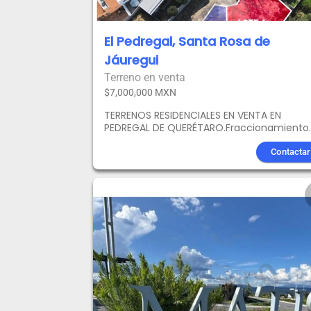
El Pedregal, Santa Rosa de
Jáuregui
Terreno en venta
$7,000,000 MXN
TERRENOS RESIDENCIALES EN VENTA EN
PEDREGAL DE QUERÉTARO.Fraccionamiento
privado en el centro de la ciudad de
Querétaro con vigilancia 247.Su excelent
Contactar
ubicación ofrece infinidad de servicios
comoPlaza del ParquePlaza
BulevaresCorredor Álamos Polanquito con
toda clase restaurantes y cafeterías
Librerías,Colegio ÁlamosUniversidad Libre 
DerechoUniversidad MaristaTec de
MonterreyClub deportivoTiendas
departamentalesComercial Mexicana
ÁlamosCostcoHEBInstituciones bancarias
entre otros.Acceso inmediato a Boulevard
Bernardo Quintana una de las principales
vialidades que conecta a toda la ciudad. A