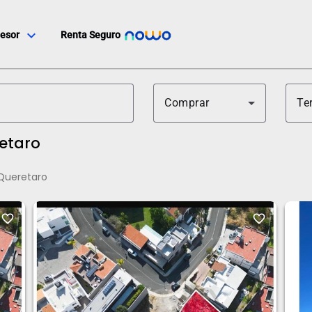
expand_more
esor
Renta Seguro
Comprar
Te
retaro
Queretaro
favorite_border
favorite_border