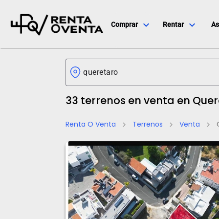
expand_more
expand_more
Comprar
Rentar
As
33 terrenos en venta en Que
Renta O Venta
Terrenos
Venta
chevron_right
chevron_right
chevron_right