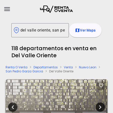
menu
map
Ver Mapa
118 departamentos en venta en
Del Valle Oriente
Renta O Venta
Departamentos
Venta
Nuevo Leon
chevron_right
chevron_right
chevron_right
chevron_right
San Pedro Garza Garcia
Del Valle Oriente
chevron_right
favorite_border
chevron_left
chevron_right