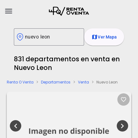
menu
map
Ver Mapa
831 departamentos en venta en
Nuevo Leon
Renta O Venta
Departamentos
Venta
Nuevo Leon
chevron_right
chevron_right
chevron_right
favorite_border
chevron_left
chevron_right