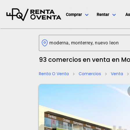
expand_more
expand_more
Comprar
Rentar
As
93 comercios en venta en M
Renta O Venta
Comercios
Venta
chevron_right
chevron_right
chevron_rig