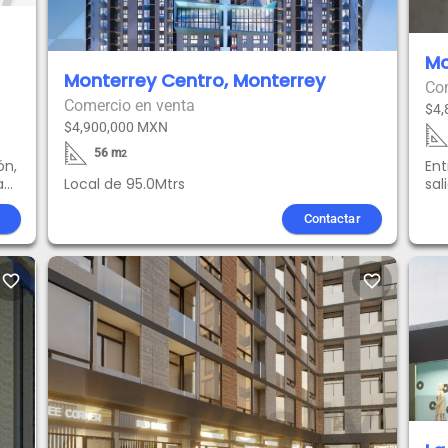
Mo
Monterrey Centro, Monterrey
Co
Comercio en venta
$4,
$4,900,000 MXN
56
m
2
ón,
Ent
a
Local de 95.0Mtrs
sal
are
fon
Contactar
tec
are
las
favorite_border
favorite_border
pot
per
his