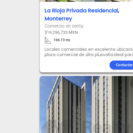
La Rioja Privada Residencial,
Monterrey
Comercio en venta
$19,296,733 MXN
166.13
m
2
Locales comerciales en excelente ubicaci
plaza comercial de alta plusvalía.Ideal par
inversionistas.
Contactar