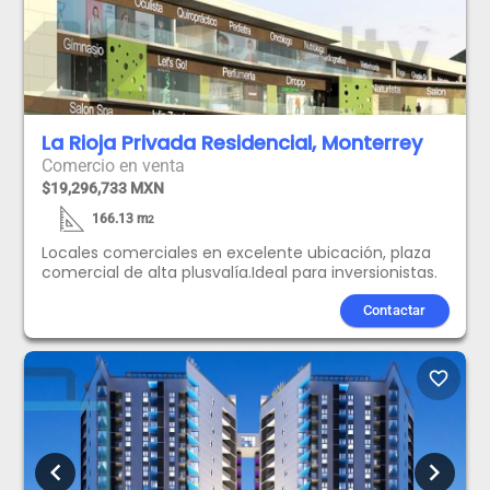
La Rioja Privada Residencial, Monterrey
Comercio en venta
$19,296,733 MXN
166.13
m
2
Locales comerciales en excelente ubicación, plaza
comercial de alta plusvalía.Ideal para inversionistas.
Contactar
favorite_border
chevron_left
chevron_right