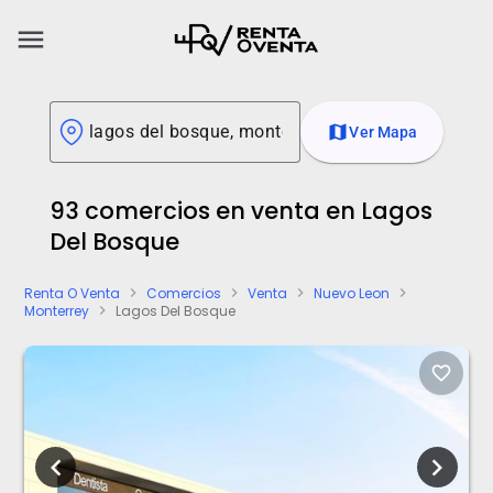
menu
map
Ver Mapa
93 comercios en venta en Lagos
Del Bosque
Renta O Venta
Comercios
Venta
Nuevo Leon
chevron_right
chevron_right
chevron_right
chevron_right
Monterrey
Lagos Del Bosque
chevron_right
favorite_border
chevron_left
chevron_right