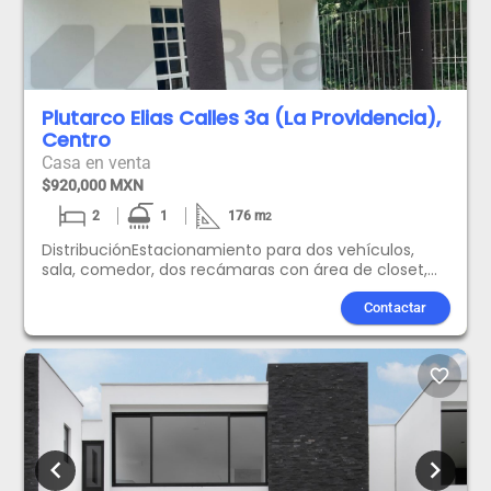
Plutarco Elias Calles 3a (La Providencia),
Centro
Casa en venta
$920,000 MXN
2
1
176
m
2
DistribuciónEstacionamiento para dos vehículos,
sala, comedor, dos recámaras con área de closet,
un baño completo, estudio, cocina con barra
cubierta de azulejo, pasillo de servicio y amplio
Contactar
patio.Equipamiento: Cisterna, fosa septica,
favorite_border
chevron_left
chevron_right