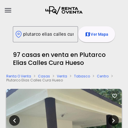
menu
map
Ver Mapa
97 casas en venta en Plutarco
Elias Calles Cura Hueso
Renta O Venta
Casas
Venta
Tabasco
Centro
chevron_right
chevron_right
chevron_right
chevron_right
chevron_right
Plutarco Elias Calles Cura Hueso
favorite_border
chevron_left
chevron_right