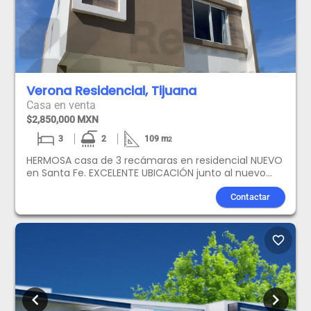
Verona Residencial, Tijuana
Casa en venta
$2,850,000 MXN
3
2
109
m
2
HERMOSA casa de 3 recámaras en residencial NUEVO
en Santa Fe. EXCELENTE UBICACIÓN junto al nuevo
Blvd. Mar de Cortés.3 recámaras2 baño y medioPatio
traseroEstacionamiento para 2 carrosAcceso
Contactar
controlado y vigilancia, para tu tranquilidadAgenda
una visita hoy con Realty World Puerta Norte
favorite_border
chevron_left
chevron_right