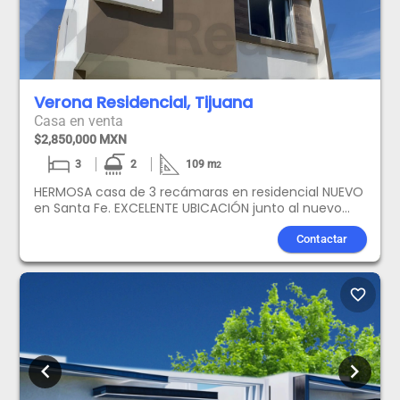
Verona Residencial, Tijuana
Casa en venta
$2,850,000 MXN
3
2
109
m
2
HERMOSA casa de 3 recámaras en residencial NUEVO
en Santa Fe. EXCELENTE UBICACIÓN junto al nuevo
Blvd. Mar de Cortés.3 recámaras2 baño y medioPatio
traseroEstacionamiento para 2 carrosAcceso
Contactar
controlado y vigilancia, para tu tranquilidadAgenda
una visita hoy con Realty World Puerta Norte
favorite_border
chevron_left
chevron_right