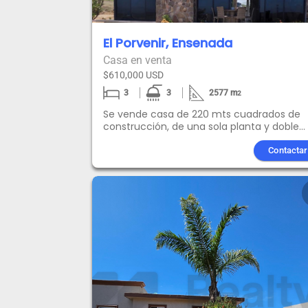
El Porvenir, Ensenada
Casa en venta
$610,000 USD
3
3
2577
m
2
Se vende casa de 220 mts cuadrados de
construcción, de una sola planta y doble
altura, totalmente equipada, ubicada en
terreno campestre residencial, a unos
Contactar
cuantos metros del Centro Cultural Arena
Valle de Guadalupe,