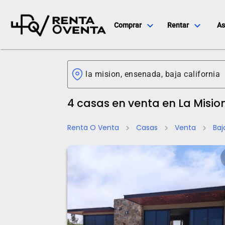
expand_more
expand_more
Comprar
Rentar
As
4 casas en venta en La Misio
Renta O Venta
Casas
Venta
Baj
chevron_right
chevron_right
chevron_right