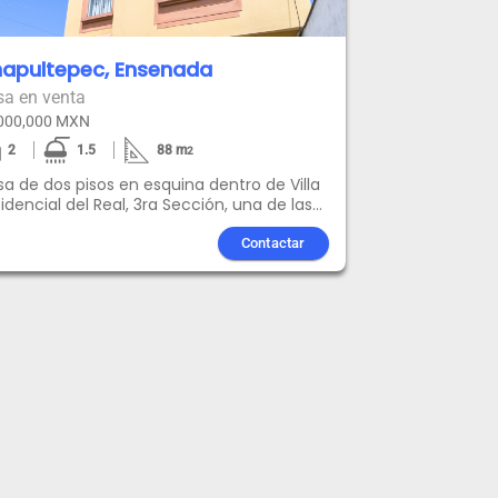
apultepec, Ensenada
sa en venta
000,000 MXN
2
1.5
88
m
2
a de dos pisos en esquina dentro de Villa
idencial del Real, 3ra Sección, una de las
as habitacionales consolidadas al sur de
enada, Baja California, con acceso
Contactar
ecto a la Carretera Transpeninsular y
canía a servicios clave de la zona de
eadero y El Bajío. La propiedad se
tingue por su terreno de 207.645 m²,
nsiderablemente por encima del
medio del fraccionamiento, y por su
cación en esquina, que aporta mayor
rada de luz natural, ventilación cruzada y
 frentes de acceso. Cuenta con 2
ámaras, 1.5 baños, y un valor agregado
co común en la zona una construcción
cional tipo almacénbodega ubicada en el