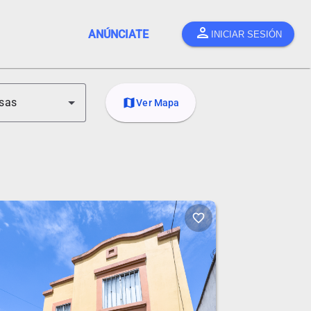
person
ANÚNCIATE
INICIAR SESIÓN
sas
map
Ver Mapa
favorite_border