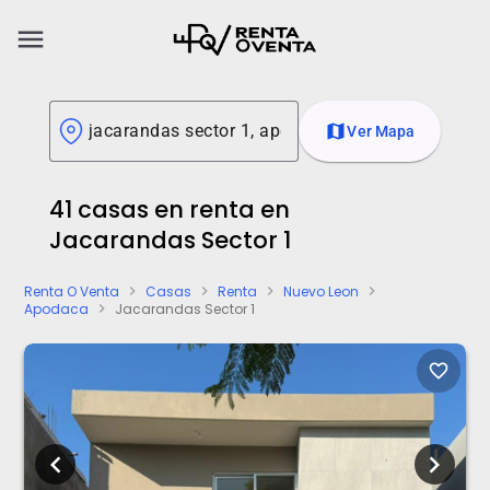
menu
map
Ver Mapa
41 casas en renta en
Jacarandas Sector 1
Renta O Venta
Casas
Renta
Nuevo Leon
chevron_right
chevron_right
chevron_right
chevron_right
Apodaca
Jacarandas Sector 1
chevron_right
favorite_border
chevron_left
chevron_right