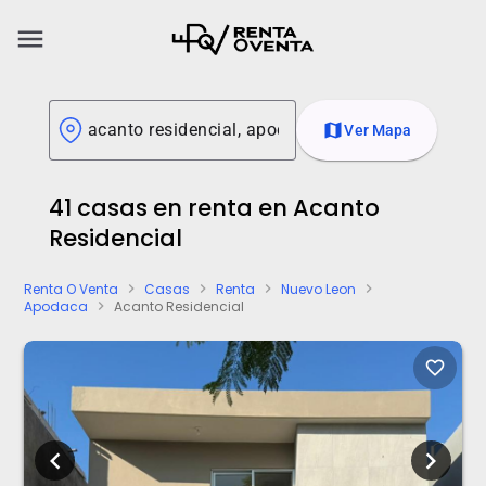
menu
map
Ver Mapa
41 casas en renta en Acanto
Residencial
Renta O Venta
Casas
Renta
Nuevo Leon
chevron_right
chevron_right
chevron_right
chevron_right
Apodaca
Acanto Residencial
chevron_right
favorite_border
chevron_left
chevron_right