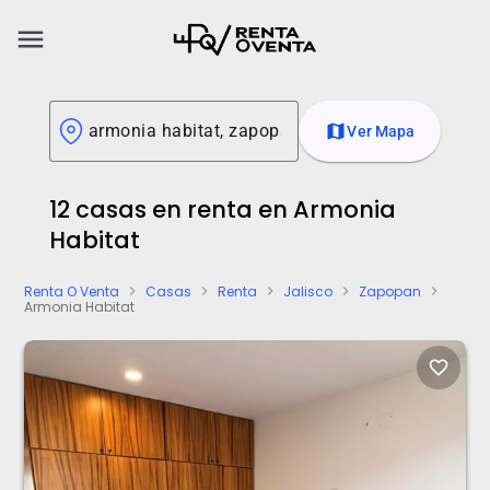
menu
map
Ver Mapa
12 casas en renta en Armonia
Habitat
Renta O Venta
Casas
Renta
Jalisco
Zapopan
chevron_right
chevron_right
chevron_right
chevron_right
chevron_right
Armonia Habitat
favorite_border