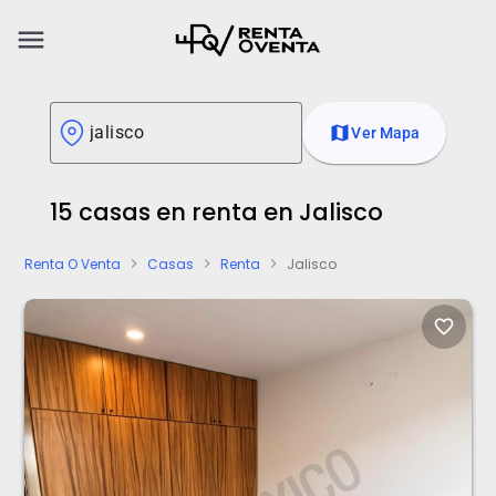
menu
map
Ver Mapa
15 casas en renta en Jalisco
Renta O Venta
Casas
Renta
Jalisco
chevron_right
chevron_right
chevron_right
favorite_border