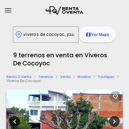
menu
map
Ver Mapa
9 terrenos en venta en Viveros
De Cocoyoc
Renta O Venta
Terrenos
Venta
Morelos
Yautepec
chevron_right
chevron_right
chevron_right
chevron_right
chevron_right
Viveros De Cocoyoc
favorite_border
chevron_left
chevron_right