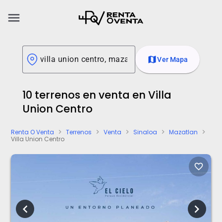
menu
map
Ver Mapa
10 terrenos en venta en Villa
Union Centro
Renta O Venta
Terrenos
Venta
Sinaloa
Mazatlan
chevron_right
chevron_right
chevron_right
chevron_right
chevron_right
Villa Union Centro
favorite_border
chevron_left
chevron_right