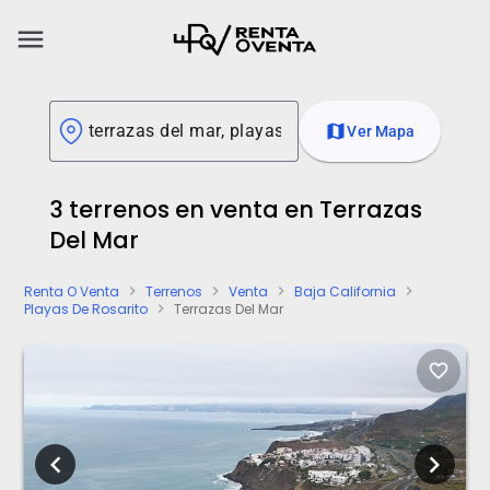
menu
map
Ver Mapa
3 terrenos en venta en Terrazas
Del Mar
Renta O Venta
Terrenos
Venta
Baja California
chevron_right
chevron_right
chevron_right
chevron_right
Playas De Rosarito
Terrazas Del Mar
chevron_right
favorite_border
chevron_left
chevron_right