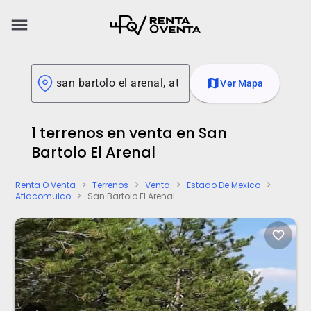
menu
map
Ver Mapa
1 terrenos en venta en San
Bartolo El Arenal
Renta O Venta
Terrenos
Venta
Estado De Mexico
chevron_right
chevron_right
chevron_right
chevron_right
Atlacomulco
San Bartolo El Arenal
chevron_right
favorite_border