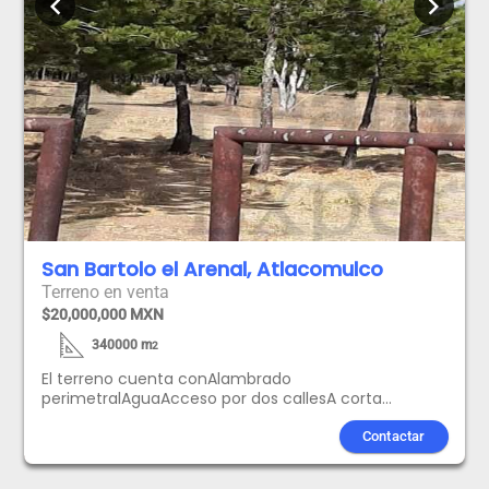
chevron_left
chevron_right
San Bartolo el Arenal, Atlacomulco
Terreno en venta
$20,000,000 MXN
340000
m
2
El terreno cuenta conAlambrado
perimetralAguaAcceso por dos callesA corta
distancia de la Carretera libre Atlacomulco-
Acambay (Carretera 57)Casa-Bodega de 400
Contactar
M2Escriturados los 340,000 metros mas alrededor
de 50,000 metros anexos sin escritura (los cuales