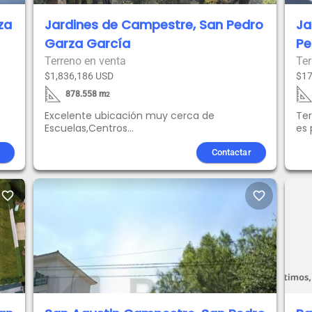
za
Jardines de Campestre, San Pedro
Ja
Garza García
Pe
Terreno en venta
Ter
$1,836,186 USD
$17
878.558
m
2
Excelente ubicación muy cerca de
Ter
Escuelas,Centros
es 
Comerciales,Cines,Teatros,Hospitales,Parques
de 
y Museos. Con acceso rápido a las
Contactar
 y
principales avenidas de la ciudad de
Monterrey.
favorite_border
favorite_border
sí