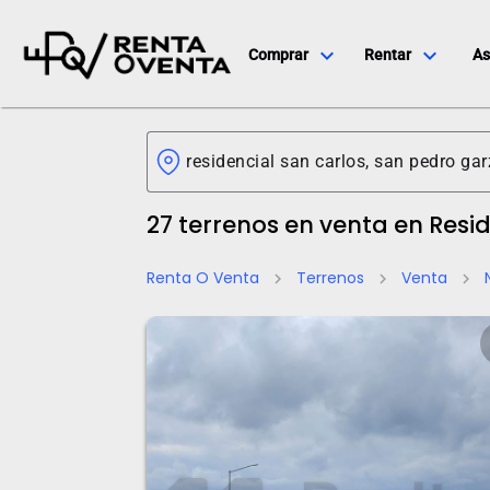
expand_more
expand_more
Comprar
Rentar
As
27 terrenos en venta en Resi
Renta O Venta
Terrenos
Venta
chevron_right
chevron_right
chevron_right