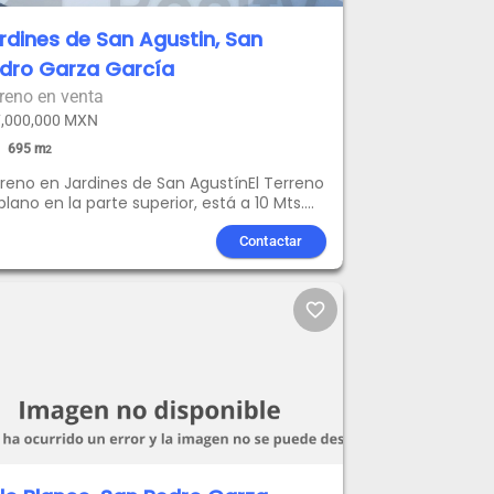
rdines de San Agustin, San
dro Garza García
reno en venta
,000,000 MXN
695
m
2
reno en Jardines de San AgustínEl Terreno
plano en la parte superior, está a 10 Mts.
nivel de calleAgenda tu cita hoy.
Contactar
favorite_border