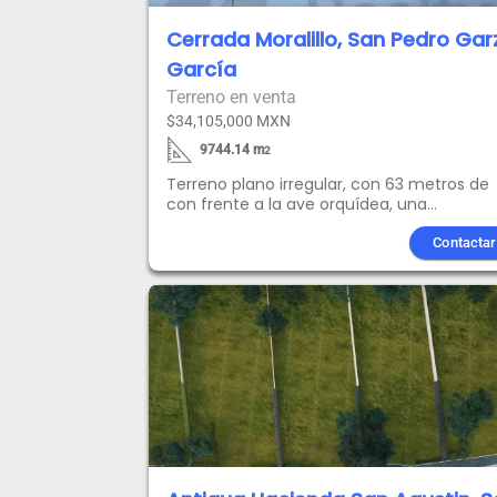
Cerrada Moralillo, San Pedro Gar
García
Terreno en venta
$34,105,000 MXN
9744.14
m
2
Terreno plano irregular, con 63 metros de
con frente a la ave orquídea, una
profundidad de 120 m y al fondo mide 98
metros.Cuenta con servicios a pie de
Contactar
terreno de agua potable, drenaje sanitario
red de electrificación subterránea.
Alumbrado publico con posteria metálica,
luminarias de vapor de sodio y transporte
publico.Centros comerciales , educativos,
deportivos, bancos, iglesias y comercios, a
como áreas verdesRodeada por las calles
Orquídea, carretera San Miguel a Dulces
Nombres. Ismael Cavazos Garza y Girasol