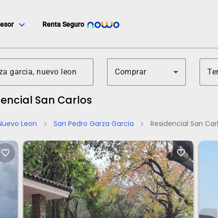
expand_more
esor
Renta Seguro
Comprar
Te
dencial San Carlos
Nuevo Leon
San Pedro Garza Garcia
Residencial San Car
chevron_right
chevron_right
favorite_border
favorite_border