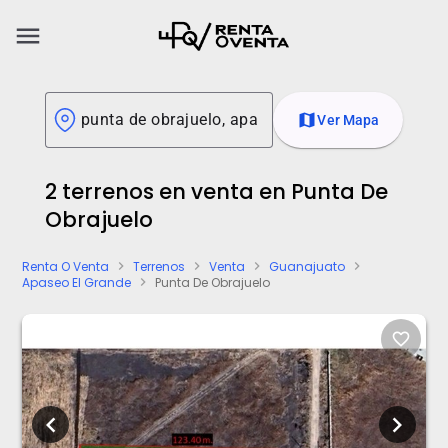
menu
map
Ver Mapa
2 terrenos en venta en Punta De
Obrajuelo
Renta O Venta
Terrenos
Venta
Guanajuato
chevron_right
chevron_right
chevron_right
chevron_right
Apaseo El Grande
Punta De Obrajuelo
chevron_right
favorite_border
chevron_left
chevron_right