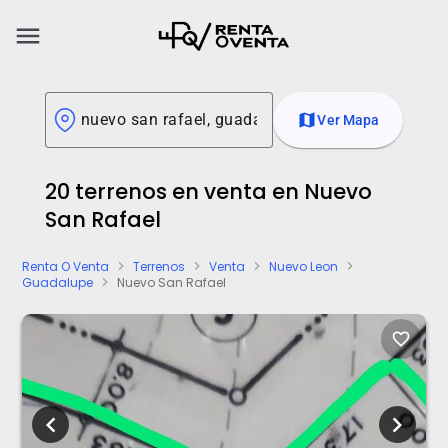
menu
map
Ver Mapa
20 terrenos en venta en Nuevo
San Rafael
Renta O Venta
Terrenos
Venta
Nuevo Leon
chevron_right
chevron_right
chevron_right
chevron_right
Guadalupe
Nuevo San Rafael
chevron_right
favorite_border
chevron_left
chevron_right