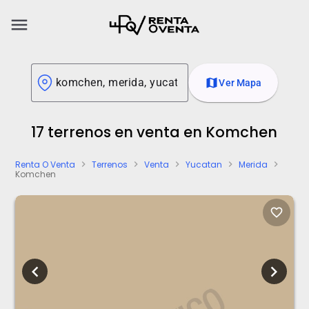
menu
map
Ver Mapa
17 terrenos en venta en Komchen
Renta O Venta
Terrenos
Venta
Yucatan
Merida
chevron_right
chevron_right
chevron_right
chevron_right
chevron_right
Komchen
favorite_border
chevron_left
chevron_right