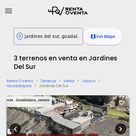
menu
map
Ver Mapa
3 terrenos en venta en Jardines
Del Sur
Renta O Venta
Terrenos
Venta
Jalisco
chevron_right
chevron_right
chevron_right
chevron_right
Guadalajara
Jardines Del Sur
chevron_right
favorite_border
chevron_left
chevron_right