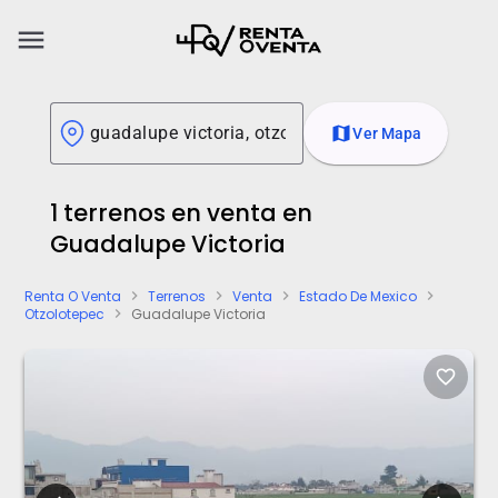
menu
map
Ver Mapa
1 terrenos en venta en
Guadalupe Victoria
Renta O Venta
Terrenos
Venta
Estado De Mexico
chevron_right
chevron_right
chevron_right
chevron_right
Otzolotepec
Guadalupe Victoria
chevron_right
favorite_border