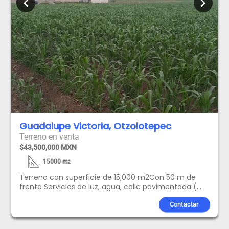
chevron_left
chevron_right
Guadalupe Victoria, Otzolotepec
Terreno en venta
$43,500,000 MXN
15000
m
2
Terreno con superficie de 15,000 m2Con 50 m de
frente Servicios de luz, agua, calle pavimentada (
una parte).USOS DE SUELO:H.300.A
HabitacionalComercio y Servicios Básicos, servicios
Contactar
especializadosEstacionamientos, manufactureras,
venta de autos.Bodega y Depósitos Múltiples con