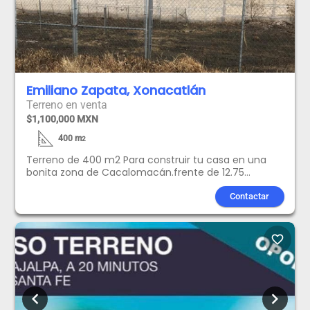
Emiliano Zapata, Xonacatlán
Terreno en venta
$1,100,000 MXN
400
m
2
Terreno de 400 m2 Para construir tu casa en una
bonita zona de Cacalomacán.frente de 12.75
mfondo 31 mUSO DE SUELO HABITACIONAL.cerca
servicios de luz .PAGO CON RECURSOS PROPIOS
Contactar
favorite_border
chevron_left
chevron_right