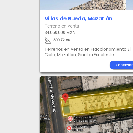
Villas de Rueda, Mazatlán
Terreno en venta
$4,050,000 MXN
300.72
m
2
Terrenos en Venta en Fraccionamiento El
Cielo, Mazatlán, Sinaloa.Excelente
oportunidad de adquirir un terreno en una
las zonas más exclusivas y seguras de
Contactar
Mazatlán, con vista impresionante y acce
a servicios de primer nivel .Características
del terreno: Superficie: 300.72 m (12 m de
frente x 25 m de fondo) Uso de suelo:
Habitacional Ubicación: Fraccionamiento El
Cielo Libre de gravamen 78,217 m de área
verdesServicios completos disponibles: Ag
potable Energía eléctrica Drenaje pluvial
Recolección de basura Vialidades
pavimentadasConectividad y servicios
cercanos: Transporte público Hospitales y
clínicas Bancos y servicios financieros