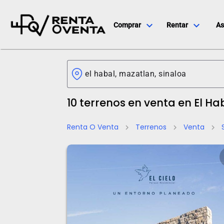
expand_more
expand_more
Comprar
Rentar
As
10 terrenos en venta en El Ha
Renta O Venta
Terrenos
Venta
chevron_right
chevron_right
chevron_right