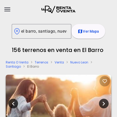
menu
map
Ver Mapa
156 terrenos en venta en El Barro
Renta O Venta
Terrenos
Venta
Nuevo Leon
chevron_right
chevron_right
chevron_right
chevron_right
Santiago
El Barro
chevron_right
favorite_border
chevron_left
chevron_right