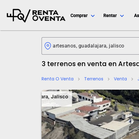
expand_more
expand_more
Comprar
Rentar
As
3 terrenos en venta en Artes
Renta O Venta
Terrenos
Venta
chevron_right
chevron_right
chevron_right