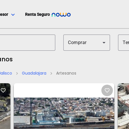
expand_more
esor
Renta Seguro
Comprar
Te
anos
Jalisco
Guadalajara
Artesanos
chevron_right
chevron_right
favorite_border
favorite_border