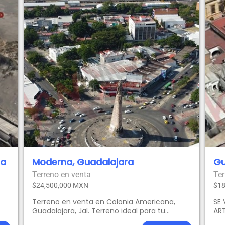
ra
Moderna, Guadalajara
Gu
Terreno en venta
Ter
$24,500,000 MXN
$18
Terreno en venta en Colonia Americana,
SE
Guadalajara, Jal. Terreno ideal para tu
AR
próximo proyecto, con uso de suelo para
DO