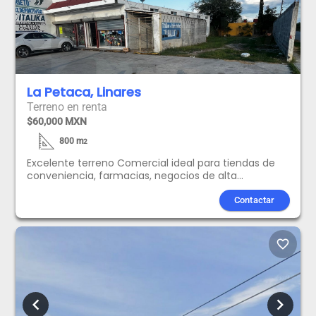
La Petaca, Linares
Terreno en renta
$60,000 MXN
800
m
2
Excelente terreno Comercial ideal para tiendas de
conveniencia, farmacias, negocios de alta
demanda, ubicado en Avenida Principal con mucho
flujo vehicular.
Contactar
favorite_border
chevron_left
chevron_right