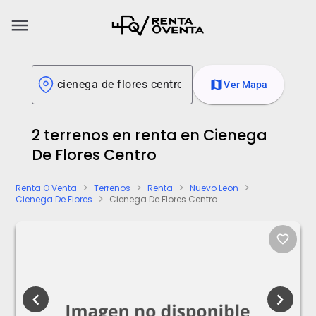
menu
map
Ver Mapa
2 terrenos en renta en Cienega
De Flores Centro
Renta O Venta
Terrenos
Renta
Nuevo Leon
chevron_right
chevron_right
chevron_right
chevron_right
Cienega De Flores
Cienega De Flores Centro
chevron_right
favorite_border
chevron_left
chevron_right