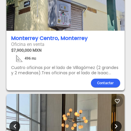
Monterrey Centro, Monterrey
Oficina en venta
$7,900,000 MXN
496
m
2
Cuatro oficinas por el lado de Villagómez (2 grandes
y 2 medianas).Tres oficinas por el lado de Isaac
Garza (1 grande, 1 mediana, y 1 chica).Medio baño en
6 oficinas y Baño completo en la oficina chica.Tres
Contactar
contratos de Agua y Drenaje.Cinco contratos de
CFE.Muros de Sillar aislantes.Puertas y Ventanas
enrejadas o con cortina metálica.Hasta seis oficinas
favorite_border
con patio exterior.Estacionamiento en la calle sin
parquímetros en ambas calles.
chevron_left
chevron_right