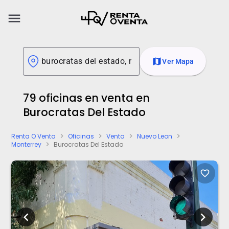
menu
map
Ver Mapa
79 oficinas en venta en
Burocratas Del Estado
Renta O Venta
Oficinas
Venta
Nuevo Leon
chevron_right
chevron_right
chevron_right
chevron_right
Monterrey
Burocratas Del Estado
chevron_right
favorite_border
chevron_left
chevron_right