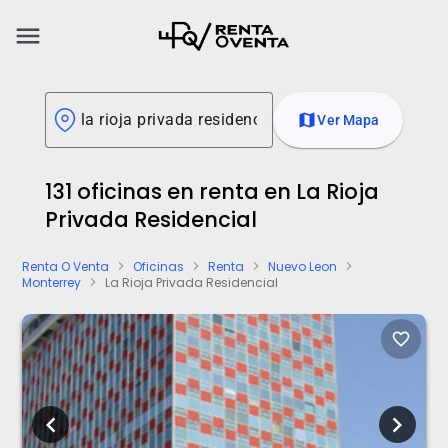
menu
map
Ver Mapa
131 oficinas en renta en La Rioja
Privada Residencial
Renta O Venta
Oficinas
Renta
Nuevo Leon
chevron_right
chevron_right
chevron_right
chevron_right
Monterrey
La Rioja Privada Residencial
chevron_right
favorite_border
chevron_left
chevron_right