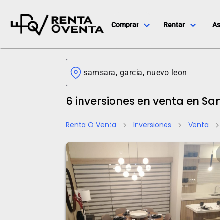
expand_more
expand_more
Comprar
Rentar
As
6 inversiones en venta en S
Renta O Venta
Inversiones
Venta
chevron_right
chevron_right
chevron_ri