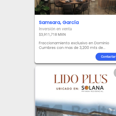
Samsara, García
Inversión en venta
$3,911,718 MXN
Fraccionamiento exclusivo en Dominio
Cumbres con mas de 3,200 mts de
amenidades3 NivelesPlanta baja:-Sala-
Comedor-Cocina-1/2 baño-Lavandería
Contactar
techada-Área de blancos-Cochera para 
autos-Patio de servicio-Pasillo
lateralsegundo piso-recamara principal c
baño vestido-2 habitaciones secundarias
compartiendo baño-Estancia-Terraza3 pi
medio baño-Área Socialamenidades:Casa
ClubCancha de FutbolGimnasioAlbercaÁr
de Juegos infantilesÁrea de Asadores