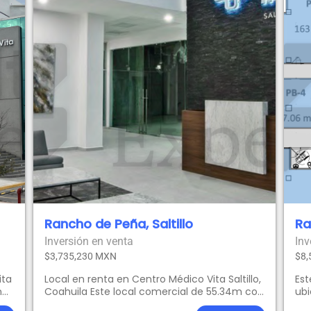
Rancho de Peña, Saltillo
Ra
Inversión en venta
Inv
$3,735,230 MXN
$8,
ita
Local en renta en Centro Médico Vita Saltillo,
Est
nas
Coahuila Este local comercial de 55.34m con
ubi
al
un frente de 5.53 metros se encuentra
flu