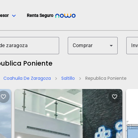
expand_more
esor
Renta Seguro
Comprar
In
publica Poniente
Coahuila De Zaragoza
Saltillo
Republica Poniente
ght
chevron_right
chevron_right
favorite_border
favorite_border