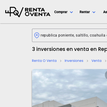
expand_more
expand_more
Comprar
Rentar
As
3 inversiones en venta en Re
Renta O Venta
Inversiones
Venta
chevron_right
chevron_right
chevron_ri