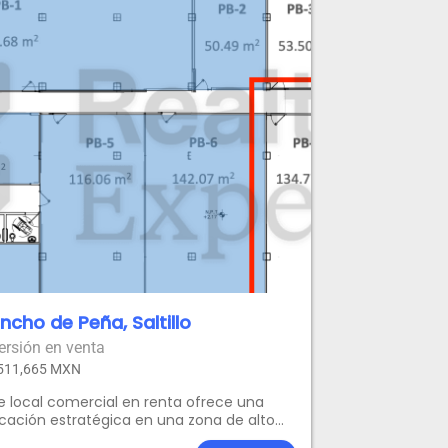
ncho de Peña, Saltillo
ersión en venta
511,665 MXN
e local comercial en renta ofrece una
cación estratégica en una zona de alto
jo vehicular y peatonal, perfecto para