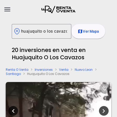
menu
map
Ver Mapa
20 inversiones en venta en
Huajuquito O Los Cavazos
Renta O Venta
Inversiones
Venta
Nuevo Leon
chevron_right
chevron_right
chevron_right
chevron_right
Santiago
Huajuquito O Los Cavazos
chevron_right
favorite_border
chevron_left
chevron_right