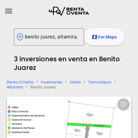
menu
map
Ver Mapa
3 inversiones en venta en Benito
Juarez
Renta O Venta
Inversiones
Venta
Tamaulipas
chevron_right
chevron_right
chevron_right
chevron_right
Altamira
Benito Juarez
chevron_right
favorite_border