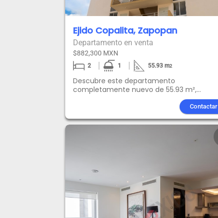
Ejido Copalita, Zapopan
Departamento en venta
$882,300 MXN
2
1
55.93
m
2
Descubre este departamento
completamente nuevo de 55.93 m²,
diseñado para brindar comodidad y
funcionalidad en cada espacio. Cuenta c
Contactar
sala, comedor, cocina, dos recámaras, un
baño completo, patio de servicio dentro d
departamento y una habitación adicional
que puedes adaptar como oficina, estudi
tercera recámara según tus necesidades.
Ubicado en el fraccionamiento Mirador de
Bosque, Zapopan, un entorno planeado c
excelentes amenidades terraza de usos
múltiples, gimnasio al aire libre, juegos
infantiles, pérgolas, pista de jogging, mira
panorámico, escuela y zona comercial. Id
para familias, profesionistas o inversionist