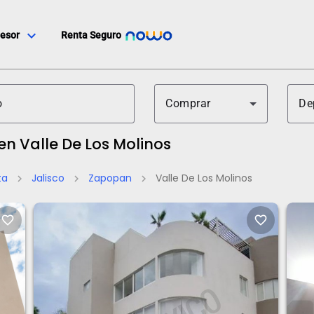
expand_more
esor
Renta Seguro
Comprar
De
n Valle De Los Molinos
ta
Jalisco
Zapopan
Valle De Los Molinos
chevron_right
chevron_right
chevron_right
favorite_border
favorite_border