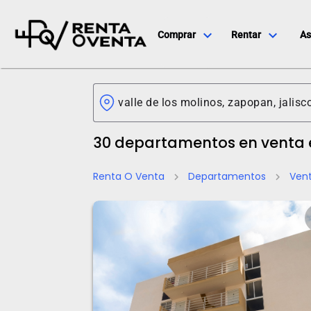
expand_more
expand_more
Comprar
Rentar
As
30 departamentos en venta e
Renta O Venta
Departamentos
Ven
chevron_right
chevron_right