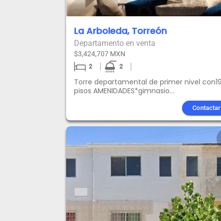
La Arboleda, Torreón
Departamento en venta
$3,424,707 MXN
2
2
Torre departamental de primer nivel con1
pisos AMENIDADES*gimnasio
*rooftop*coworking *zona de juegos*salón
de usos múltiples*alberca*sky bar
Contactar