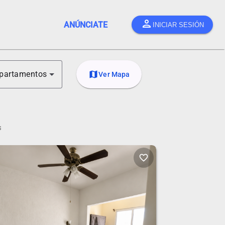
person
ANÚNCIATE
INICIAR SESIÓN
partamentos
map
Ver Mapa
s
favorite_border