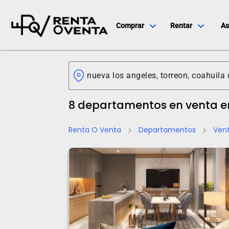
expand_more
expand_more
Comprar
Rentar
As
8 departamentos en venta e
Renta O Venta
Departamentos
Ven
chevron_right
chevron_right